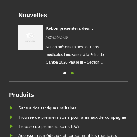
Nouvelles
muz,
Kebon présentera des
es
solutions médicales innovantes
2026/04/09
on
à la Foire de Canton 2026
Phase III – Section Équipement
Kebon présentera des solutions
médical
ix
médicales innovantes à la Foire de
ûts
Canton 2026 Phase III – Section
Équipement médical GUANGZHOU,
ital
Chine – Kebon, l'un des principaux
nt
fournisseurs de [brève description
és
de votre activité principale, par
Produits
exemple dispositifs médicaux
Sacs à dos tactiques militaires
..
avancés/équipements de
rééducation/sol......
Trousse de premiers soins pour animaux de compagnie
Trousse de premiers soins EVA
Accessoires médicaux et consommables médicaux